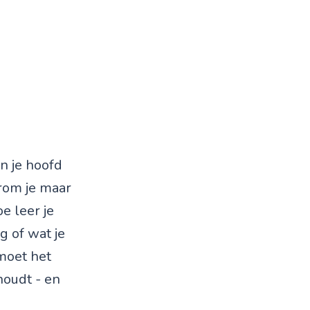
in je hoofd
rom je maar
e leer je
g of wat je
 moet het
houdt - en