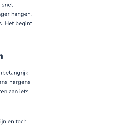
 snel
anger hangen.
s. Het begint
n
onbelangrijk
eens nergens
ten aan iets
ijn en toch