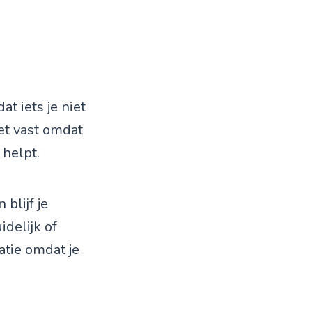
at iets je niet
iet vast omdat
 helpt.
 blijf je
idelijk of
atie omdat je