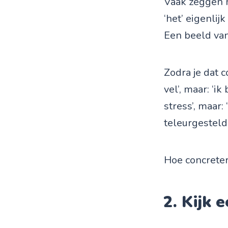
Vaak zeggen m
‘het’ eigenli
Een beeld va
Zodra je dat c
vel’, maar: ‘i
stress’, maar
teleurgesteld 
Hoe concreter
2. Kijk 