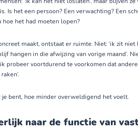
ensen: ‘Ik kan het niet loslaten’, maar blijven ze
jk is. Is het een persoon? Een verwachting? Een sc
n hoe het had moeten lopen?
oncreet maakt, ontstaat er ruimte. Niet: ‘ik zit niet
k blijf hangen in die afwijzing van vorige maand’. Nie
: ‘ik probeer voortdurend te voorkomen dat ander
raken’.
 je bent, hoe minder overweldigend het voelt.
eerlijk naar de functie van va