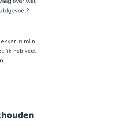
 vaag over wat
huldgevoel?
 lekker in mijn
t: ‘ik heb veel
en
sthouden