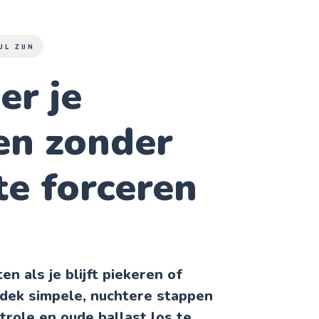
UL ZIJN
er je
en zonder
 te forceren
en als je blijft piekeren of
dek simpele, nuchtere stappen
trole en oude ballast los te