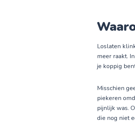
Waarom
Loslaten klink
meer raakt. In
je koppig ben
Misschien gee
piekeren omdat
pijnlijk was. 
die nog niet e