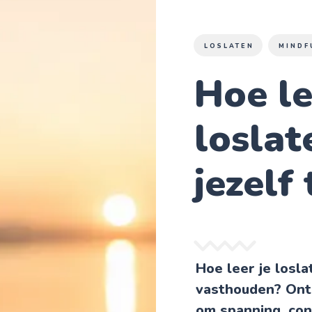
LOSLATEN
MINDF
Hoe le
loslat
jezelf
Hoe leer je loslat
vasthouden? Ont
om spanning, con