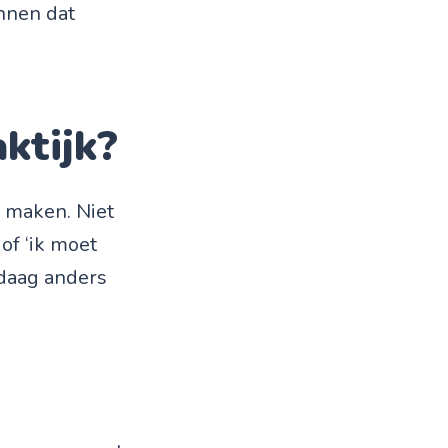
nnen dat
aktijk?
e maken. Niet
of ‘ik moet
andaag anders