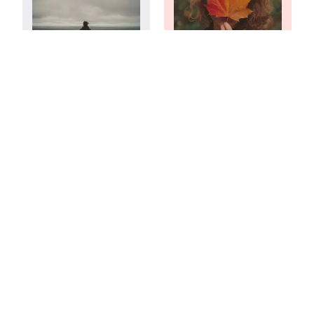
Hoe accepteer je
Hoe leer ik
negatieve emoties
relativeren zonder
echt?
jezelf weg te
cijferen