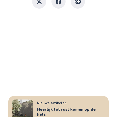
Nieuwe artikelen
Heerlijk tot rust komen op de
fiets