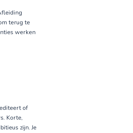
Afleiding
om terug te
venties werken
diteert of
s. Korte,
tieus zijn. Je