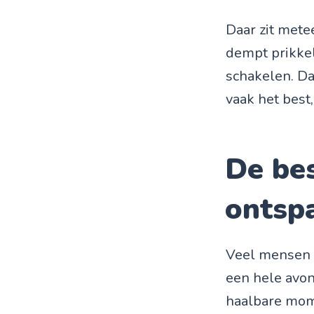
Daar zit mete
dempt prikkel
schakelen. Dat
vaak het best,
De be
ontsp
Veel mensen d
een hele avond
haalbare mome