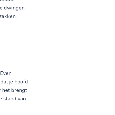
te dwingen,
 zakken.
 Even
dat je hoofd
r het brengt
 de stand van