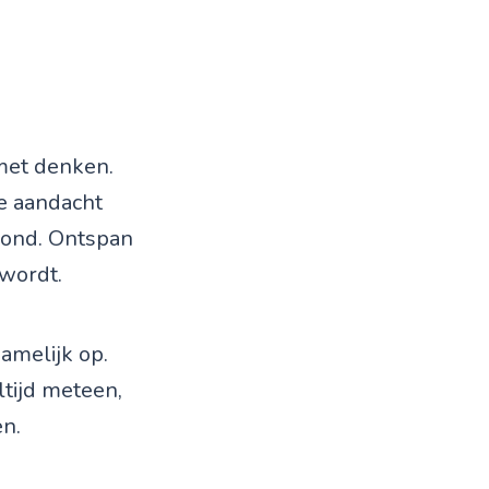
met denken.
e aandacht
grond. Ontspan
 wordt.
hamelijk op.
ltijd meteen,
en.