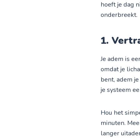
hoeft je dag n
onderbreekt.
1. Vert
Je adem is ee
omdat je lich
bent, adem je
je systeem een
Hou het simpel
minuten. Meer 
langer uitade