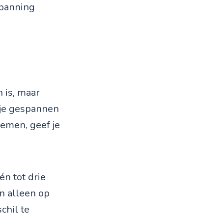
 spanning
 is, maar
 je gespannen
demen, geef je
én tot drie
an alleen op
chil te