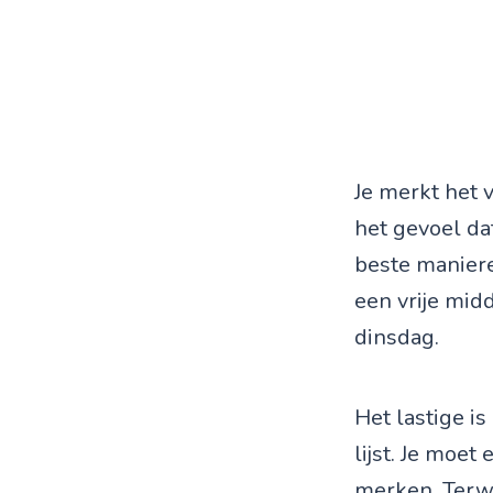
Je merkt het v
het gevoel dat
beste maniere
een vrije mid
dinsdag.
Het lastige i
lijst. Je moet
merken. Terwi