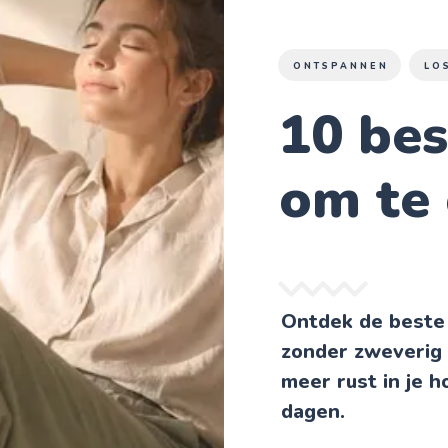
ONTSPANNEN
LO
10 be
om te
Ontdek de beste
zonder zweverig 
meer rust in je 
dagen.