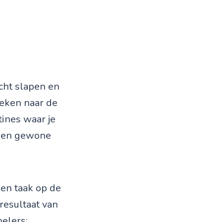
echt slapen en
zoeken naar de
ines waar je
 een gewone
een taak op de
 resultaat van
elers: