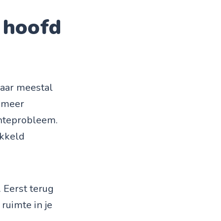
e hoofd
maar meestal
e meer
chteprobleem.
ikkeld
 Eerst terug
 ruimte in je