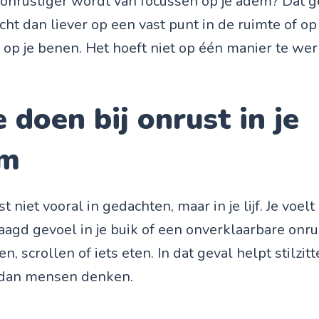
e onrustiger wordt van focussen op je adem? Dat 
cht dan liever op een vast punt in de ruimte of o
 op je benen. Het hoeft niet op één manier te wer
 doen bij onrust in je
am
t niet vooral in gedachten, maar in je lijf. Je voelt
jaagd gevoel in je buik of een onverklaarbare onr
n, scrollen of iets eten. In dat geval helpt stilzit
dan mensen denken.