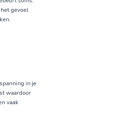
gebeurt soms.
p het gevoel
ken.
 spanning in je
ust waardoor
ten vaak