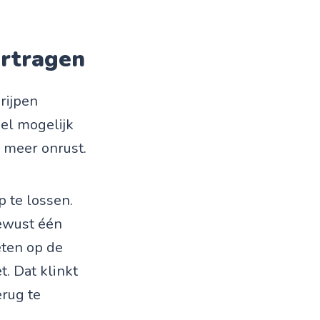
ertragen
grijpen
nel mogelijk
g meer onrust.
p te lossen.
bewust één
oeten op de
t. Dat klinkt
erug te