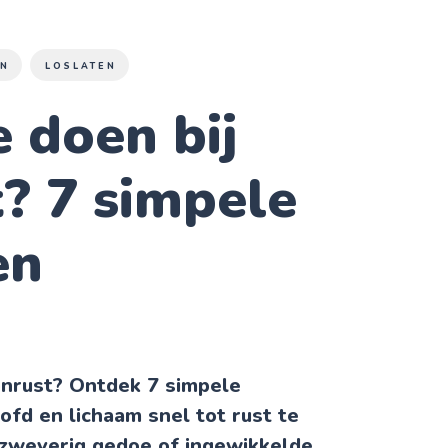
EN
LOSLATEN
 doen bij
? 7 simpele
en
onrust? Ontdek 7 simpele
ofd en lichaam snel tot rust te
 zweverig gedoe of ingewikkelde