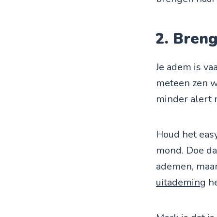
2. Breng
Je adem is vaa
meteen zen wo
minder alert 
Houd het easy.
mond. Doe dat 
ademen, maar 
uitademing
he