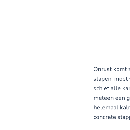
Onrust komt z
slapen, moet w
schiet alle ka
meteen een gr
helemaal kalm
concrete stap