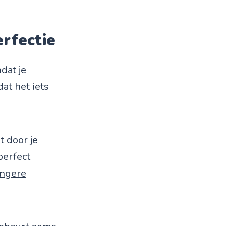
erfectie
dat je
at het iets
t door je
perfect
angere