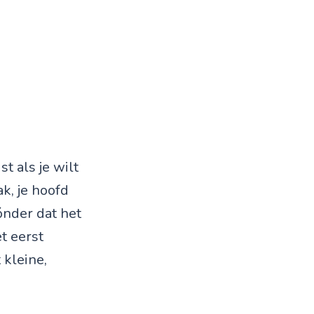
t als je wilt
ak, je hoofd
zónder dat het
t eerst
 kleine,