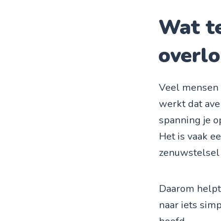
Wat te
overl
Veel mensen p
werkt dat ave
spanning je o
Het is vaak e
zenuwstelsel 
Daarom helpt 
naar iets simpe