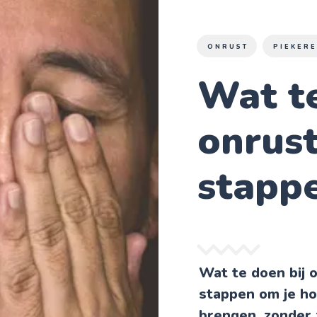
ONRUST
PIEKER
Wat te
onrust
stapp
Wat te doen bij 
stappen om je ho
brengen, zonder