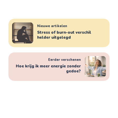
Nieuwe artikelen
Stress of burn-out verschil
helder uitgelegd
Eerder verschenen
Hoe krijg ik meer energie zonder
gedoe?