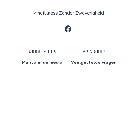
Mindfulness Zonder Zweverigheid
LEES MEER
VRAGEN?
Marisa in de media
Veelgestelde vragen
Wat anderen
Contact
zeggen
Gratis e-boek →
© 2026
Growing Mindfulness
. Alle rechten voorbehouden.
Gepubliceerd door Bungalow Publishing.